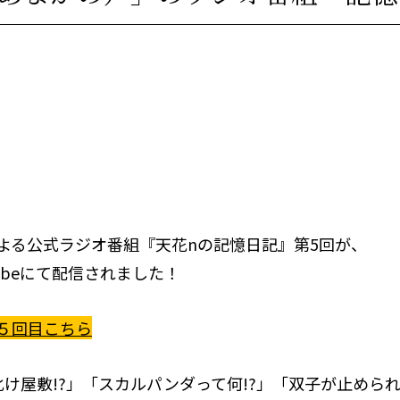
よる公式ラジオ番組『天花nの記憶日記』第5回が、
uTubeにて配信されました！
５回目こちら
化け屋敷!?」「スカルパンダって何!?」「双子が止めら