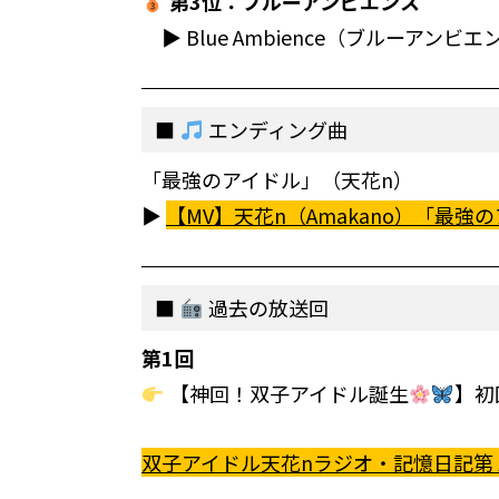
第3位：ブルーアンビエンス
▶︎ Blue Ambience（ブルーアンビエ
エンディング曲
「最強のアイドル」（天花n）
▶︎
【MV】天花n（Amakano）「最強のアイドル
過去の放送回
第1回
【神回！双子アイドル誕生
】初
双子アイドル天花nラジオ・記憶日記第