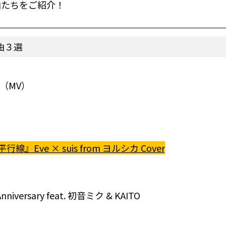
曲たちをご紹介！
曲３選
シカ（MV）
線』Eve × suis from ヨルシカ Cover
versary feat. 初音ミク & KAITO