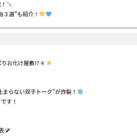
載！
曲３選”も紹介！
りお化け屋敷!?
止まらない双子トーク”が炸裂！
目です！
表