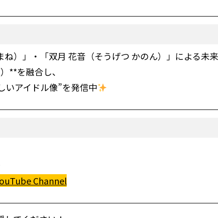
あまね）」・「双月 花音（そうげつ かのん）」による未
）**を融合し、
しいアイドル像”を発信中
〜
YouTube Channel