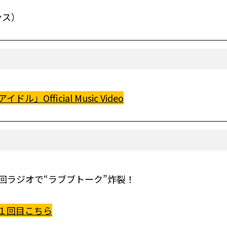
ンス）
」Official Music Video
回ラジオで“ラブブトーク”炸裂！
１回目こちら