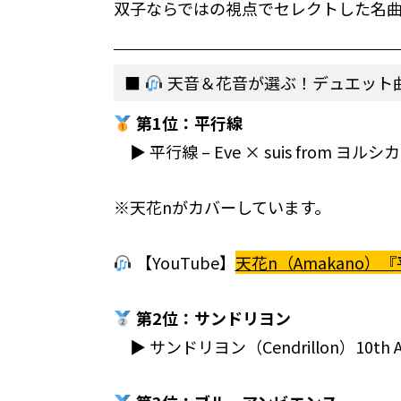
双子ならではの視点でセレクトした名
天音＆花音が選ぶ！デュエット
第1位：平行線
▶︎ 平行線 – Eve × suis from ヨル
※天花nがカバーしています。
【YouTube】
天花n（Amakano）『平行
第2位：サンドリヨン
▶︎ サンドリヨン（Cendrillon）10th Anni